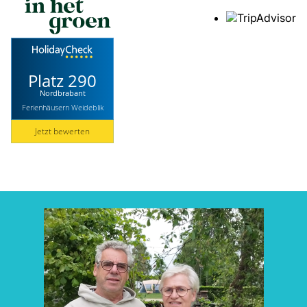
Platz 290
Nordbrabant
Ferienhäusern Weideblik
Jetzt bewerten